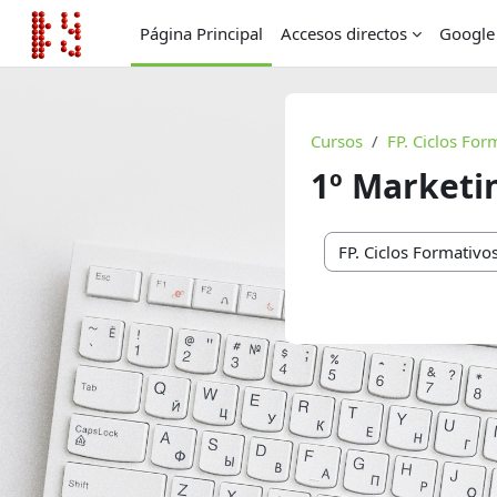
Salta al contenido principal
Página Principal
Accesos directos
Google
Cursos
FP. Ciclos For
1º Marketi
Categorías