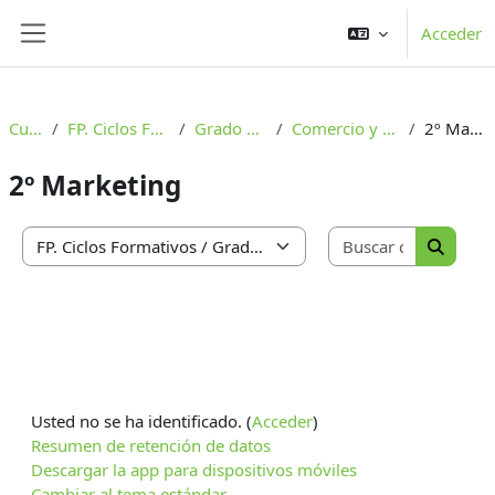
Salta al contenido principal
Acceder
Panel lateral
Cursos
FP. Ciclos Formativos
Grado Superior
Comercio y Marketing
2º Marketing
2º Marketing
Buscar cu
Categorías
Buscar 
Usted no se ha identificado. (
Acceder
)
Resumen de retención de datos
Descargar la app para dispositivos móviles
Cambiar al tema estándar